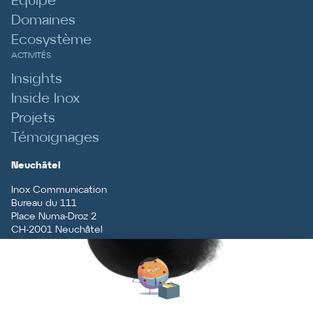
Equipe
Domaines
Ecosystème
ACTIVITÉS
Insights
Inside Inox
Projets
Témoignages
Neuchâtel
Inox Communication
Bureau du 111
Place Numa-Droz 2
CH
-
2001
Neuchâtel
T
+41 (0)32 727 70 70
Vaud
Inox Communication