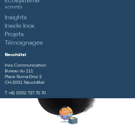
Ecosystème
ACTIVITÉS
Insights
Inside Inox
Projets
Témoignages
Neuchâtel
Inox Communication
Bureau du 111
Place Numa-Droz 2
CH
-
2001
Neuchâtel
T
+41 (0)32 727 70 70
Vaud
Inox Communication
Rue du Centre 5
CH
-
1131
Tolochenaz